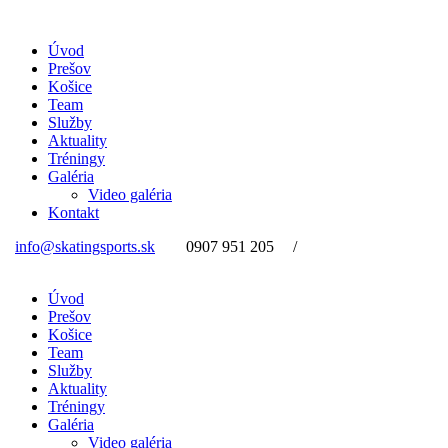
Úvod
Prešov
Košice
Team
Služby
Aktuality
Tréningy
Galéria
Video galéria
Kontakt
info@skatingsports.sk
0907 951 205
/
Úvod
Prešov
Košice
Team
Služby
Aktuality
Tréningy
Galéria
Video galéria