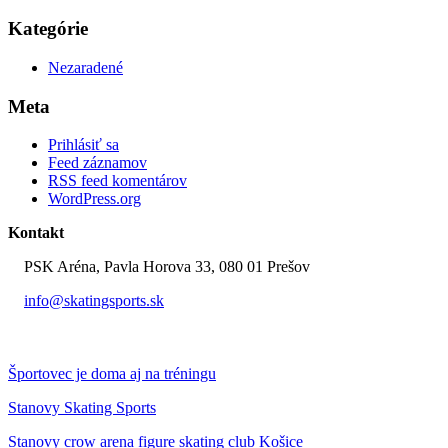
Kategórie
Nezaradené
Meta
Prihlásiť sa
Feed záznamov
RSS feed komentárov
WordPress.org
Kontakt
PSK Aréna, Pavla Horova 33, 080 01 Prešov
info@skatingsports.sk
0907 951 205
Športovec je doma aj na tréningu
Stanovy Skating Sports
Stanovy crow arena figure skating club Košice