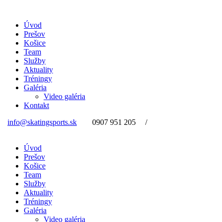
Úvod
Prešov
Košice
Team
Služby
Aktuality
Tréningy
Galéria
Video galéria
Kontakt
info@skatingsports.sk
0907 951 205
/
Úvod
Prešov
Košice
Team
Služby
Aktuality
Tréningy
Galéria
Video galéria