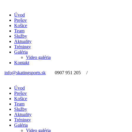
Úvod
Prešov
Košice
Team
Služby
Aktuality
Tréningy
Galéria
Video galéria
Kontakt
info@skatingsports.sk
0907 951 205
/
Úvod
Prešov
Košice
Team
Služby
Aktuality
Tréningy
Galéria
Video galéria