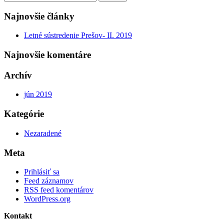
Najnovšie články
Letné sústredenie Prešov- II. 2019
Najnovšie komentáre
Archív
jún 2019
Kategórie
Nezaradené
Meta
Prihlásiť sa
Feed záznamov
RSS feed komentárov
WordPress.org
Kontakt