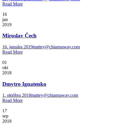
Read More
16
jan
2019
Miroslav Čech
16. januára 2019
mattey@chiannaway.com
Read More
01
okt
2018
Dmytro Ignatenko
1. októbra 2018
mattey@chiannaway.com
Read More
17
sep
2018