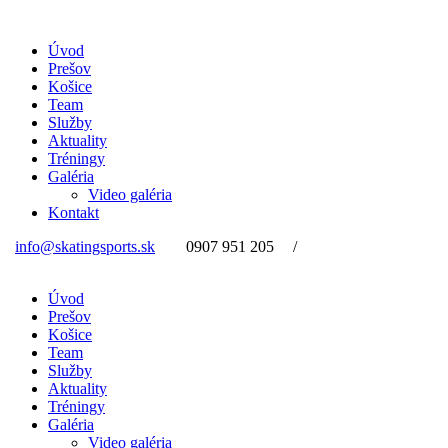
Úvod
Prešov
Košice
Team
Služby
Aktuality
Tréningy
Galéria
Video galéria
Kontakt
info@skatingsports.sk
0907 951 205
/
Úvod
Prešov
Košice
Team
Služby
Aktuality
Tréningy
Galéria
Video galéria