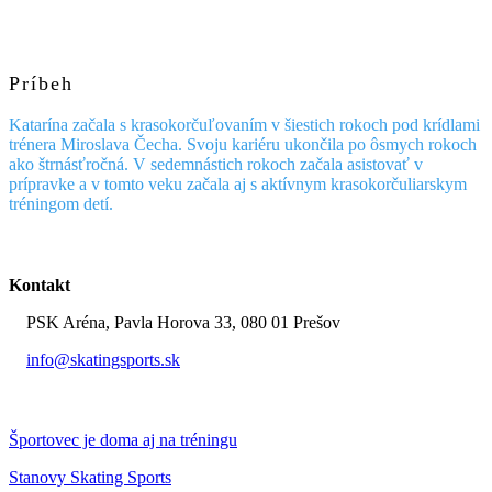
Príbeh
Katarína začala s krasokorčuľovaním v šiestich rokoch pod krídlami
trénera Miroslava Čecha. Svoju kariéru ukončila po ôsmych rokoch
ako štrnásťročná. V sedemnástich rokoch začala asistovať v
prípravke a v tomto veku začala aj s aktívnym krasokorčuliarskym
tréningom detí.
Kontakt
PSK Aréna, Pavla Horova 33, 080 01 Prešov
info@skatingsports.sk
0907 951 205
Športovec je doma aj na tréningu
Stanovy Skating Sports