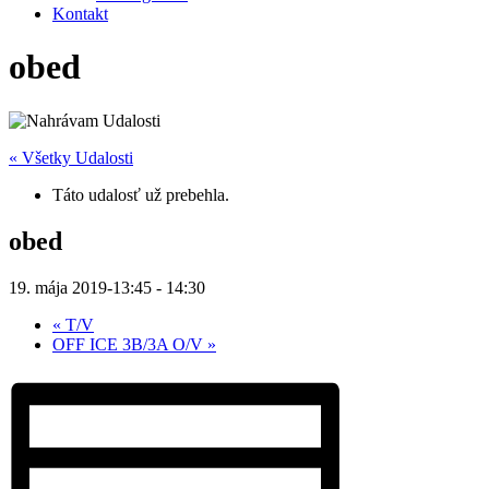
Kontakt
obed
« Všetky Udalosti
Táto udalosť už prebehla.
obed
19. mája 2019-13:45
-
14:30
«
T/V
OFF ICE 3B/3A O/V
»