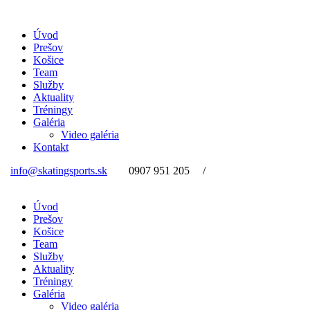
Úvod
Prešov
Košice
Team
Služby
Aktuality
Tréningy
Galéria
Video galéria
Kontakt
info@skatingsports.sk
0907 951 205
/
Úvod
Prešov
Košice
Team
Služby
Aktuality
Tréningy
Galéria
Video galéria