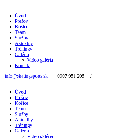
Úvod
Prešov
Košice
Team
Služby
Aktuality
Tréningy
Galéria
Video galéria
Kontakt
info@skatingsports.sk
0907 951 205
/
Úvod
Prešov
Košice
Team
Služby
Aktuality
Tréningy
Galéria
Video galéria