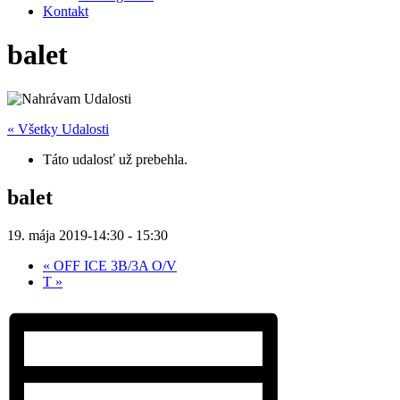
Kontakt
balet
« Všetky Udalosti
Táto udalosť už prebehla.
balet
19. mája 2019-14:30
-
15:30
«
OFF ICE 3B/3A O/V
T
»