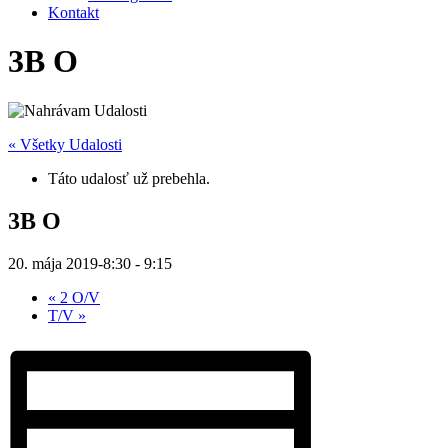
Kontakt
3B O
« Všetky Udalosti
Táto udalosť už prebehla.
3B O
20. mája 2019-8:30
-
9:15
«
2 O/V
T/V
»