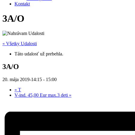
Kontakt
3A/O
« Všetky Udalosti
Táto udalosť už prebehla.
3A/O
20. mája 2019-14:15
-
15:00
«
T
V-ind. 45,00 Eur max.3 deti
»