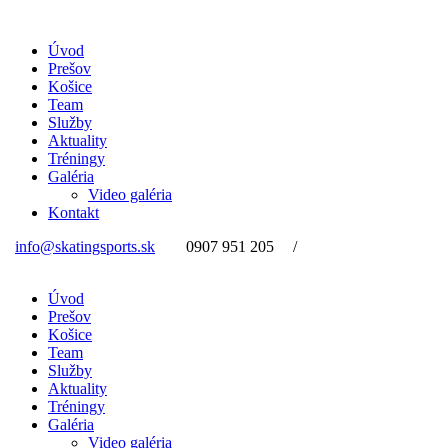
Úvod
Prešov
Košice
Team
Služby
Aktuality
Tréningy
Galéria
Video galéria
Kontakt
info@skatingsports.sk
0907 951 205
/
Úvod
Prešov
Košice
Team
Služby
Aktuality
Tréningy
Galéria
Video galéria