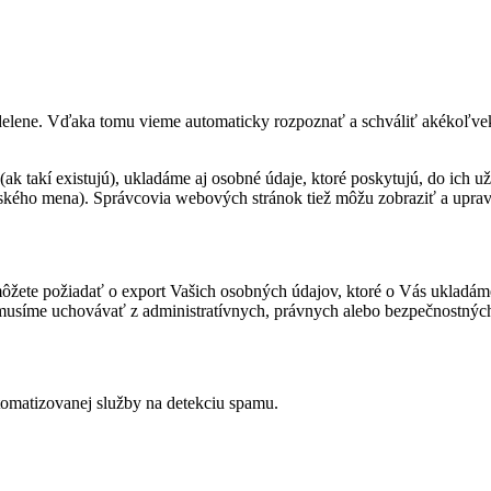
delene. Vďaka tomu vieme automaticky rozpoznať a schváliť akékoľvek
(ak takí existujú), ukladáme aj osobné údaje, ktoré poskytujú, do ich 
ského mena). Správcovia webových stránok tiež môžu zobraziť a upraviť
 môžete požiadať o export Vašich osobných údajov, ktoré o Vás ukladáme,
s musíme uchovávať z administratívnych, právnych alebo bezpečnostný
omatizovanej služby na detekciu spamu.