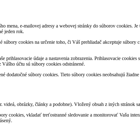
šho mena, e-mailovej adresy a webovej stránky do súborov cookies. Je 
né jeden rok.
né súbory cookies na určenie toho, či Váš prehliadač akceptuje súbory 
še prihlasovacie údaje a nastavenia zobrazenia. Prihlasovacie cookies 
 z Vášho účtu sú súbory cookies odstránené.
né dodatočné súbory cookies. Tieto súbory cookies neobsahujú žiadne o
. videá, obrázky, články a podobne). Vložený obsah z iných stránok s
ry cookies, vkladať treťostranné sledovanie a monitorovať Vašu inter
ásený.