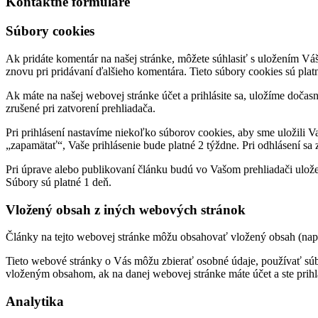
Kontaktné formuláre
Súbory cookies
Ak pridáte komentár na našej stránke, môžete súhlasiť s uložením Vá
znovu pri pridávaní ďalšieho komentára. Tieto súbory cookies sú plat
Ak máte na našej webovej stránke účet a prihlásite sa, uložíme dočas
zrušené pri zatvorení prehliadača.
Pri prihlásení nastavíme niekoľko súborov cookies, aby sme uložili Va
„zapamätať“, Vaše prihlásenie bude platné 2 týždne. Pri odhlásení sa
Pri úprave alebo publikovaní článku budú vo Vašom prehliadači ulože
Súbory sú platné 1 deň.
Vložený obsah z iných webových stránok
Články na tejto webovej stránke môžu obsahovať vložený obsah (napr
Tieto webové stránky o Vás môžu zbierať osobné údaje, používať súbo
vloženým obsahom, ak na danej webovej stránke máte účet a ste prihl
Analytika