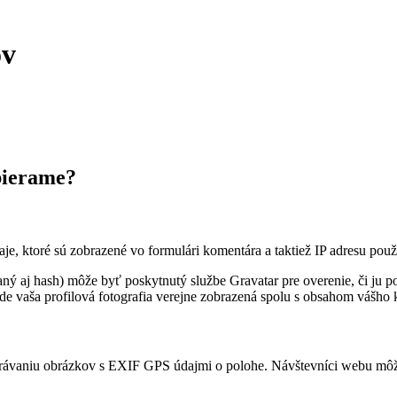
ov
bierame?
e, ktoré sú zobrazené vo formulári komentára a taktiež IP adresu použ
ý aj hash) môže byť poskytnutý službe Gravatar pre overenie, či ju p
ude vaša profilová fotografia verejne zobrazená spolu s obsahom vášho
hrávaniu obrázkov s EXIF GPS údajmi o polohe. Návštevníci webu môžu