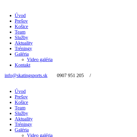
Úvod
Prešov
Košice
Team
Služby
Aktuality
Tréningy
Galéria
Video galéria
Kontakt
info@skatingsports.sk
0907 951 205
/
Úvod
Prešov
Košice
Team
Služby
Aktuality
Tréningy
Galéria
Video galéria