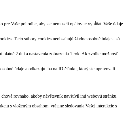
to pre Vaše pohodlie, aby ste nemuseli opätovne vypĺňať Vaše údaje
cookies. Tieto súbory cookies neobsahujú žiadne osobné údaje a sú
sú platné 2 dni a nastavenia zobrazenia 1 rok. Ak zvolíte možnosť
sobné údaje a odkazujú iba na ID článku, ktorý ste upravovali.
a chová rovnako, akoby návštevník navštívil inú webovú stránku.
akciu s vloženým obsahom, vrátane sledovania Vašej interakcie s