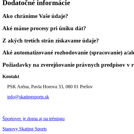
Dodatočné informácie
Ako chránime Vaše údaje?
Aké máme procesy pri úniku dát?
Z akých tretích strán získavame údaje?
Aké automatizované rozhodovanie (spracovanie) a/al
Požiadavky na zverejňovanie právnych predpisov v 
Kontakt
PSK Aréna, Pavla Horova 33, 080 01 Prešov
info@skatingsports.sk
0907 951 205
Športovec je doma aj na tréningu
Stanovy Skating Sports